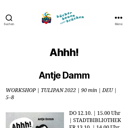
Suchen
Menü
Bücher
bauen
Brücken
Ahhh!
Antje Damm
WORKSHOP | TULIPAN 2022 | 90 min | DEU |
5–8
DO 12.10. | 15.00 Uhr
| STADTBIBLIOTHEK
FR 13.10. | 14.00 Uhr