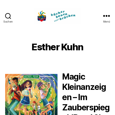
Suchen
Menü
Bücher
bauen
Brücken
Esther Kuhn
Magic
Kleinanzeig
en – Im
Zauberspieg