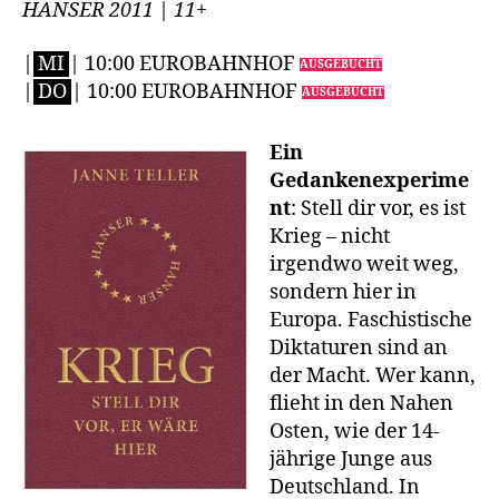
HANSER 2011 | 11+
|
MI
| 10:00 EUROBAHNHOF
AUSGEBUCHT
|
DO
| 10:00 EUROBAHNHOF
AUSGEBUCHT
Ein
Gedankenexperime
nt
: Stell dir vor, es ist
Krieg – nicht
irgendwo weit weg,
sondern hier in
Europa. Faschistische
Diktaturen sind an
der Macht. Wer kann,
flieht in den Nahen
Osten, wie der 14-
jährige Junge aus
Deutschland. In