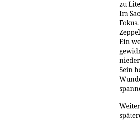
zu Lit
Im Sac
Fokus.
Zeppel
Ein we
gewidm
nieder
Sein h
Wunder
spanne
Weite
später