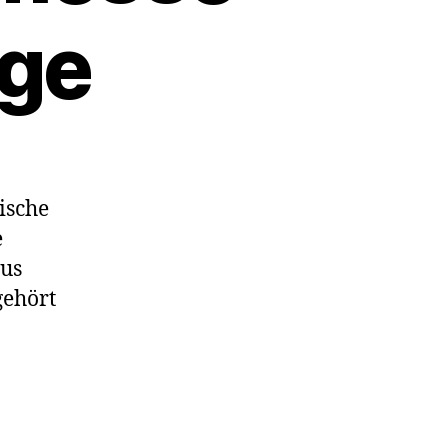
ege
ische
e
aus
gehört