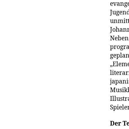
evange
Jugend
unmitt
Johan
Neben 
progra
geplan
„Eleme
litera
japani
Musikb
Illust
Spiele
Der T