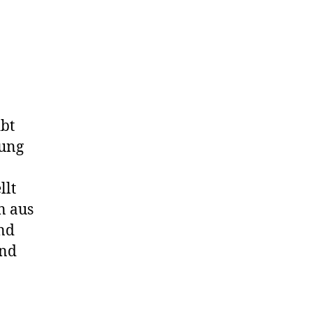
bt
zung
llt
n aus
nd
und