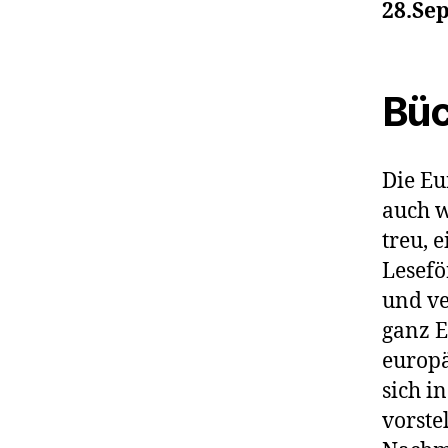
28.Sep
Büc
Die Eu
auch w
treu, 
Lesefö
und ve
ganz E
europä
sich 
vorste