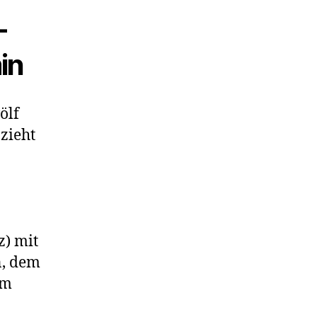
–
in
ölf
zieht
z) mit
n, dem
em