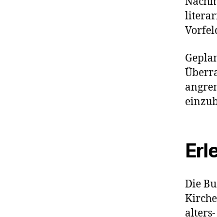
Nachmi
litera
Vorfe
Geplan
Überra
angren
einzub
Erl
Die Bu
Kirche
alters