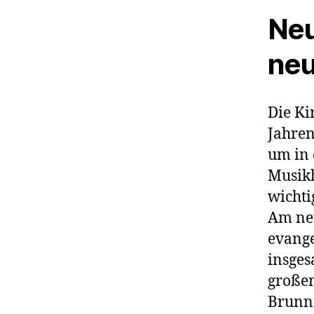
Neu
neu
Die Ki
Jahren
um in 
Musikh
wichti
Am neu
evange
insges
großen
Brunn