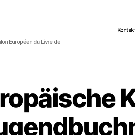
Kontak
lon Européen du Livre de
uropäische K
Jugendbuch