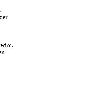
m
 der
 wird.
as