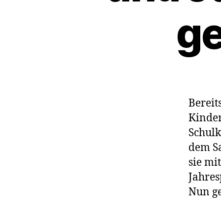
ge
Bereit
Kinder
Schulk
dem S
sie mi
Jahre
Nun ge