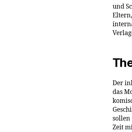
und Sc
Eltern
intern
Verlag
Th
Der in
das Mo
komis
Geschi
sollen
Zeit m