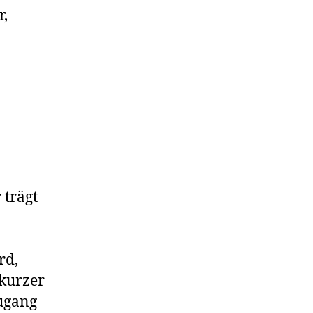
r,
 trägt
rd,
 kurzer
Zugang