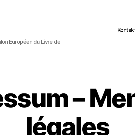
Kontak
lon Européen du Livre de
essum – Men
légales