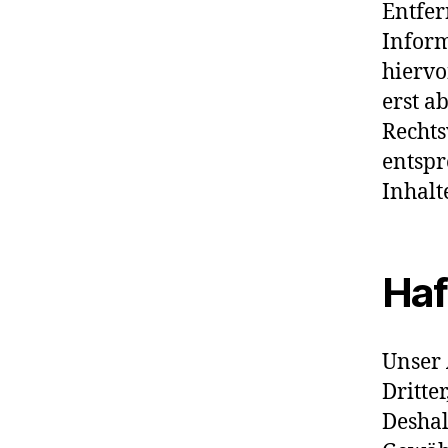
Entfer
Inform
hiervo
erst a
Rechts
entspr
Inhalt
Haf
Unser 
Dritte
Deshal