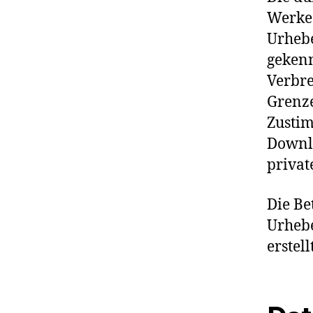
Werke 
Urhebe
gekenn
Verbre
Grenze
Zustim
Downlo
privat
Die Be
Urhebe
erstel