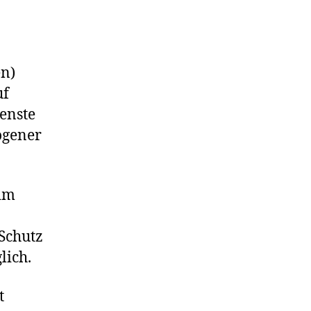
en)
uf
ienste
ogener
 im
 Schutz
lich.
t