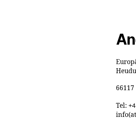
An
Europä
Heudu
66117
Tel:
+4
info(a