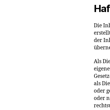
Haf
Die In
erstell
der In
übern
Als Di
eigene
Gesetz
als Di
oder g
oder n
rechts