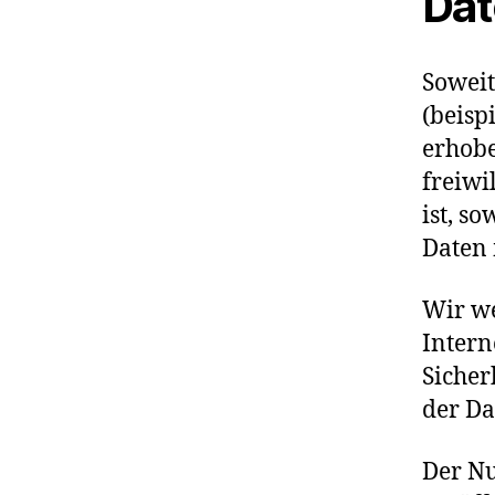
Dat
Soweit
(beisp
erhobe
freiwi
ist, s
Daten 
Wir we
Intern
Sicher
der Da
Der N