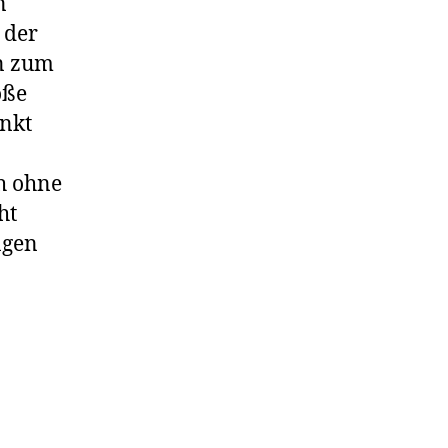
n
 der
en zum
öße
unkt
ch ohne
ht
ngen