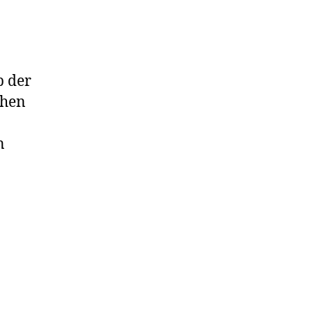
n
b der
chen
n