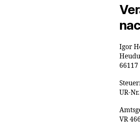
Ver
nac
Igor H
Heudu
66117
Steue
UR-Nr
Amtsge
VR 46