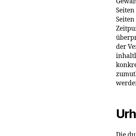
Gewähr
Seiten
Seiten
Zeitpu
überpr
der Ve
inhalt
konkre
zumutb
werden
Urh
Die du