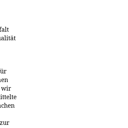
falt
alität
für
nen
 wir
ttelte
achen
 zur