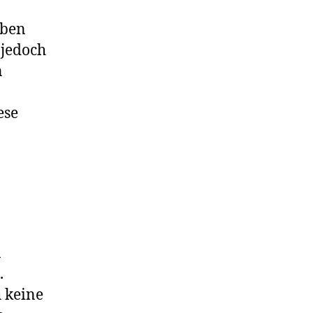
iben
 jedoch
n
ese
n
.
 keine