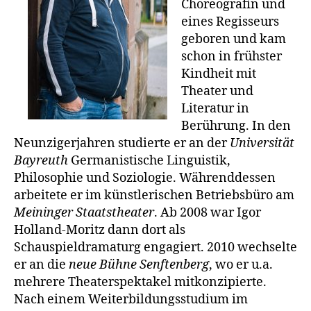
Choreografin und
eines Regisseurs
geboren und kam
schon in frühster
Kindheit mit
Theater und
Literatur in
Berührung. In den
Neunzigerjahren studierte er an der
Universität
Bayreuth
Germanistische Linguistik,
Philosophie und Soziologie. Währenddessen
arbeitete er im künstlerischen Betriebsbüro am
Meininger Staatstheater
. Ab 2008 war Igor
Holland-Moritz dann dort als
Schauspieldramaturg engagiert. 2010 wechselte
er an die
neue Bühne Senftenberg
, wo er u.a.
mehrere Theaterspektakel mitkonzipierte.
Nach einem Weiterbildungsstudium im