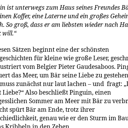
in ist unterwegs zum Haus seines Freundes Bä
einen Koffer, eine Laterne und ein großes Gehe
ch. So groß, dass er am liebsten wieder nach H
 will.“
esen Sätzen beginnt eine der schönsten
geschichten für kleine wie große Leser, gesch
lustriert vom Belgier Pieter Gaudesaboos. Pin
ert das Meer, um Bär seine Liebe zu gestehe
 muss zunächst nur laut lachen – und fragt: „
t Liebe?“ Also beschließt Pinguin, einen
esslichen Sommer am Meer mit Bär zu verbr
icht spürt Bär am Ende, trotz ihrer
chiedlichkeit, genau wie er den Sturm im Ba
s Kribbeln in den Zehen.