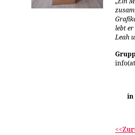
„Ein M
zusamm
Grafik
lebt e
Leah u
Grupp
info(a
in
<<Zur