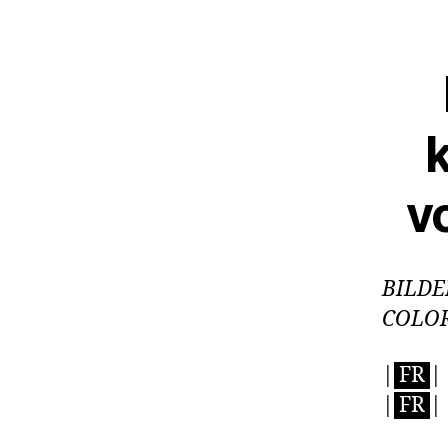
k
v
BILDE
COLOR
|
FR
|
|
FR
|