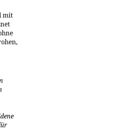
d mit
hnet
 ohne
rohen,
em
n
ldene
für