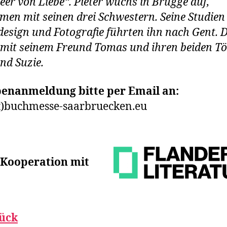
eer von Liebe“. Pieter wuchs in Brügge auf,
en mit seinen drei Schwestern. Seine Studien 
design und Fotografie führten ihn nach Gent. 
r mit seinem Freund Tomas und ihren beiden T
nd Suzie.
enanmeldung bitte per Email an:
t)buchmesse-saarbruecken.eu
 Kooperation mit
ück