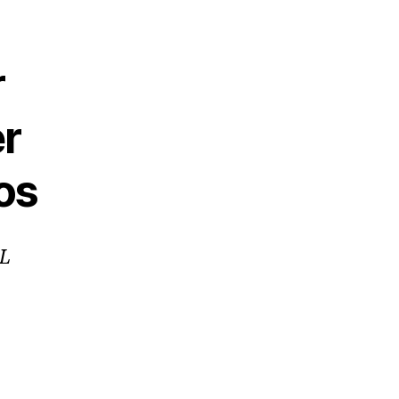
r
er
os
L