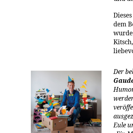
Dieses
dem Bo
wurde,
Kitsch
liebev
Der be
Gaude
Humor 
werden
veröff
ausgez
Eule u