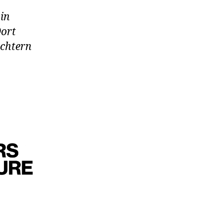
in
Dort
öchtern