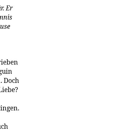
r. Er
imnis
ause
rieben
guin
n. Doch
Liebe?
ingen.
uch