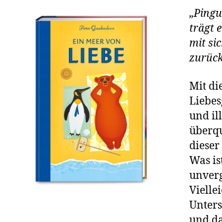
„Pingu
trägt 
mit si
zurück
Mit di
Liebes
und il
überqu
dieser
Was is
unverg
Vielle
Unters
und da