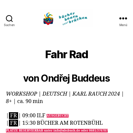
Suchen
Menü
Bücher
bauen
Brücken
Fahr Rad
von Ondřej Buddeus
WORKSHOP | DEUTSCH | KARL RAUCH 2024 |
8+
| ca. 90 min
|
FR
| 09:00 ILF
AUSGEBUCHT
|
FR
| 15:30 BÜCHER AM ROTENBÜHL
PLÄTZE RESERVIERBAR unter info@absbuch.de oder 0681/376787