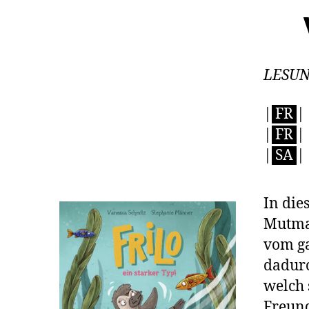
LESUN
|
FR
|
|
FR
|
|
SA
|
In die
Mutmac
vom ga
dadurc
welch 
Freund