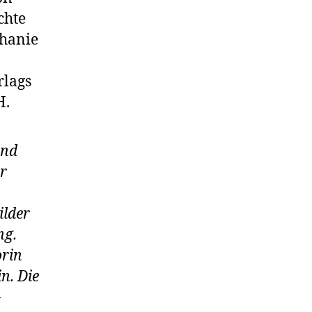
chte
phanie
rlags
H.
und
hr
ilder
ng.
orin
n. Die
-