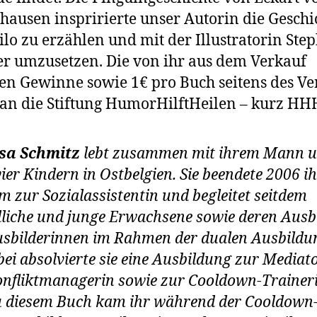
hausen inspririerte unser Autorin die Geschi
ilo zu erzählen und mit der Illustratorin Ste
 umzusetzen. Die von ihr aus dem Verkauf
ten Gewinne sowie 1€ pro Buch seitens des Ve
an die Stiftung HumorHilftHeilen – kurz HH
sa Schmitz
lebt zusammen mit ihrem Mann 
vier Kindern in Ostbelgien. Sie beendete 2006 i
m zur Sozialassistentin und begleitet seitdem
liche und junge Erwachsene sowie deren Ausb
sbilderinnen im Rahmen der dualen Ausbildu
ei absolvierte sie eine Ausbildung zur Mediat
nfliktmanagerin sowie zur Cooldown-Traineri
u diesem Buch kam ihr während der Cooldown