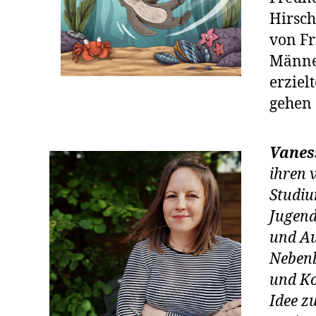
Hirsch
von Fr
Männer
erziel
gehen 
Vanes
ihren 
Studiu
Jugend
und Au
Nebenb
und Ko
Idee z