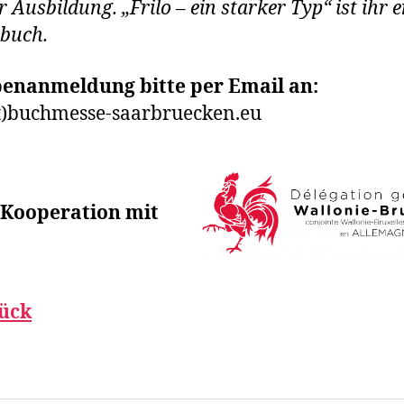
 Ausbildung. „Frilo – ein starker Typ“ ist ihr e
buch.
enanmeldung bitte per Email an:
t)buchmesse-saarbruecken.eu
 Kooperation mit
ück