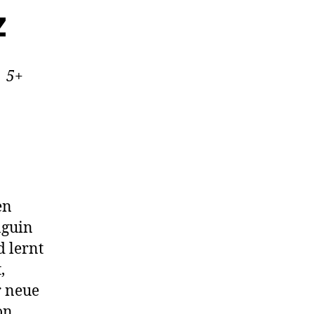
z
 5+
en
nguin
 lernt
,
r neue
on