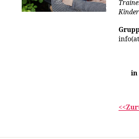
Trainer
Kinder
Grupp
info(a
in
<<Zur