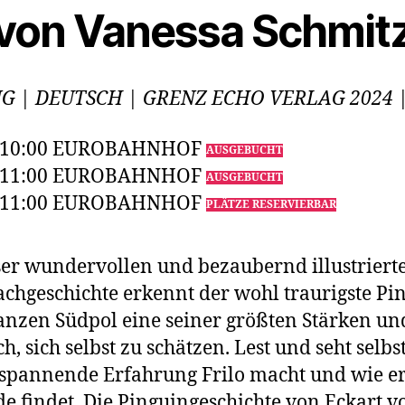
von Vanessa Schmit
G | DEUTSCH | GRENZ ECHO VERLAG 2024 |
 10:00 EUROBAHNHOF
AUSGEBUCHT
 11:00 EUROBAHNHOF
AUSGEBUCHT
 11:00 EUROBAHNHOF
PLÄTZE RESERVIERBAR
ser wundervollen und bezaubernd illustriert
hgeschichte erkennt der wohl traurigste Pi
nzen Südpol eine seiner größten Stärken und
h, sich selbst zu schätzen. Lest und seht selbst
spannende Erfahrung Frilo macht und wie e
e findet. Die Pinguingeschichte von Eckart v