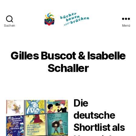
Suchen
Menü
Bücher
bauen
Brücken
Gilles Buscot & Isabelle
Schaller
Die
deutsche
Shortlist als