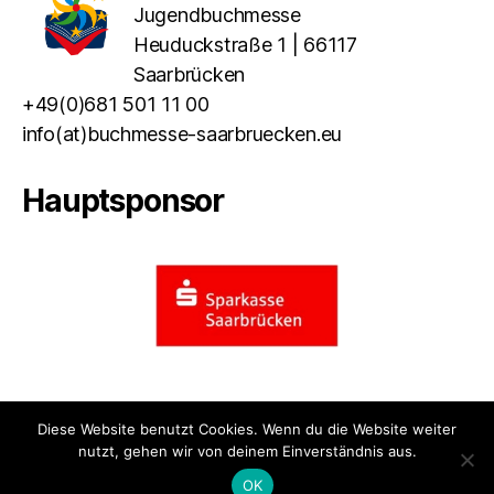
Jugendbuchmesse
Heuduckstraße 1 | 66117
Saarbrücken
+49(0)681 501 11 00
info(at)buchmesse-saarbruecken.eu
Hauptsponsor
Diese Website benutzt Cookies. Wenn du die Website weiter
nutzt, gehen wir von deinem Einverständnis aus.
© 2026
Bücher bauen Brücken
Nach oben
↑
OK