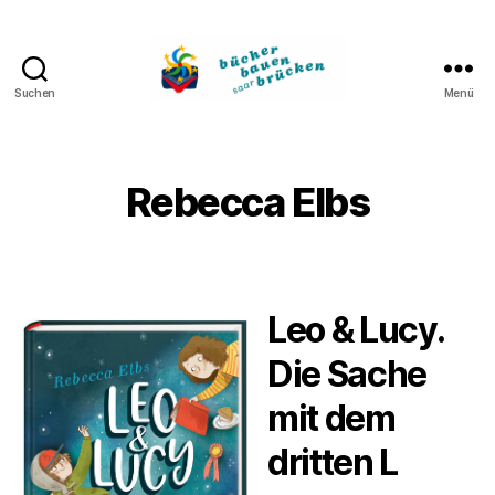
Suchen
Menü
Bücher
bauen
Brücken
Rebecca Elbs
Leo & Lucy.
Die Sache
mit dem
dritten L