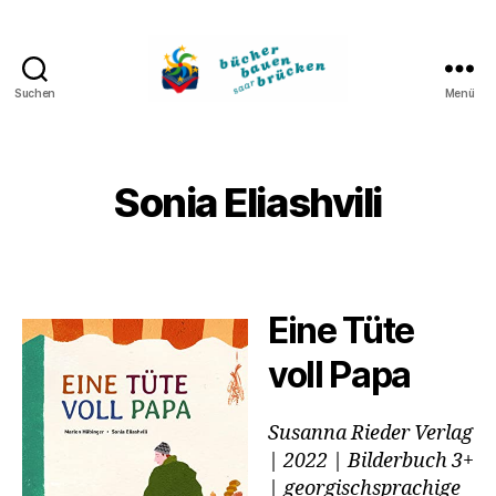
Suchen
Menü
Bücher
bauen
Brücken
Sonia Eliashvili
Eine Tüte
voll Papa
Susanna Rieder Verlag
| 2022 | Bilderbuch 3+
| georgischsprachige