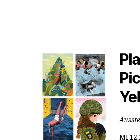
Pl
Pic
Ye
Ausste
MI 12.