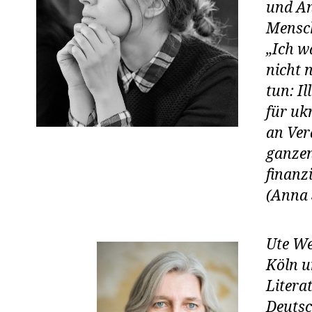
und An
Mensch
„Ich w
nicht 
tun: I
für uk
an Ver
ganzen
finanz
(Anna 
Ute We
Köln u
Litera
Deutsc