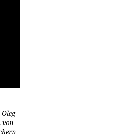
t Oleg
n von
üchern