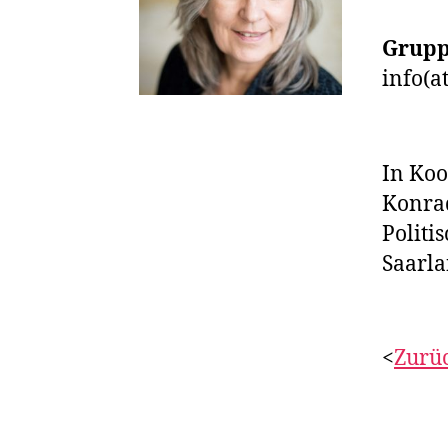
Grupp
info(a
In Koo
Konrad
Politi
Saarl
<
Zurü