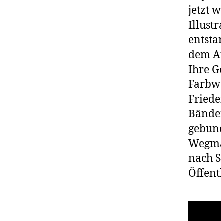
jetzt 
Illust
entsta
dem Au
Ihre G
Farbwa
Friede
Bänder
gebund
Wegman
nach S
Öffent