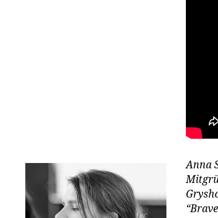
Anna S
Mitgrü
Gryshc
“Brave