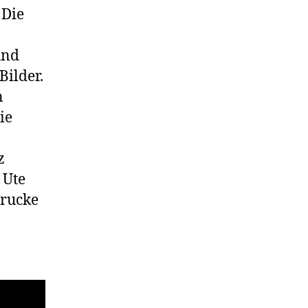
 Die
und
Bilder.
n
ie
z
 Ute
drucke