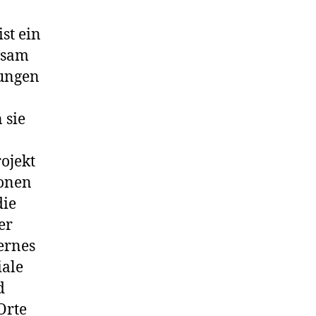
ist ein
nsam
lungen
 sie
rojekt
ionen
die
er
dernes
iale
d
Orte