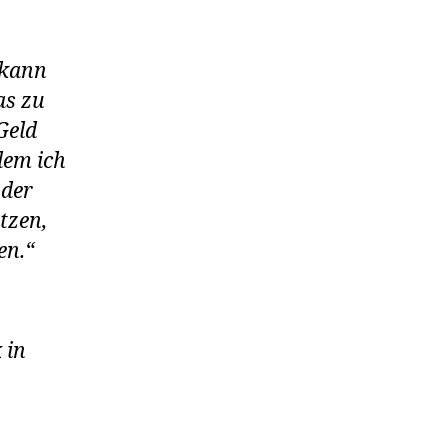
 kann
as zu
Geld
dem ich
 der
tzen,
en.“
 in