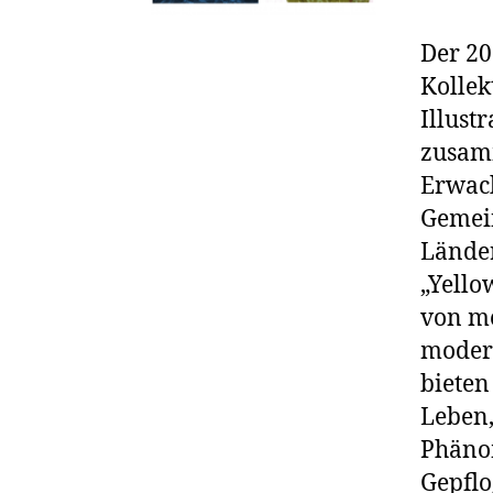
Der 20
Kollek
Illust
zusam
Erwach
Gemein
Länder
„Yello
von me
modern
bieten
Leben,
Phänom
Gepflo