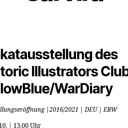
akatausstellung des
toric Illustrators Club
llowBlue/WarDiary
llungseröffnung |2016/2021 | DEU | ERW
10. | 13.00 Uhr