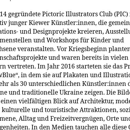
14 gegründete Pictoric Illustrators Club (PIC) 
tiv junger Kiewer Künstler:innen, die gemei
rations- und Designprojekte kreieren, Ausstel
menstellen und Workshops für Kinder und
sene veranstalten. Vor Kriegsbeginn planten
schaftsprojekte und waren bereits in vielen
n vertreten. Im Jahr 2016 starteten sie das P
wBlue“, in dem sie auf Plakaten und Illustrat
hr als 30 unterschiedlichen Künstler:innen 
e und traditionelle Ukraine zeigen. Die Bild
 einen vielfältigen Blick auf Architektur, mo
 kulturelle und touristische Attraktionen, soz
ene, Alltag und Freizeitvergnügen, Orte un
genheiten. In den Medien tauchen alle diese 