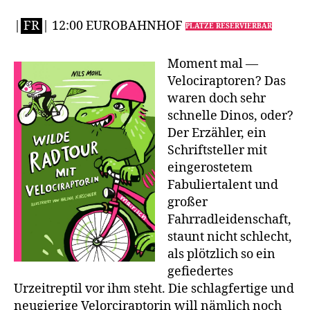
|
FR
| 12:00 EUROBAHNHOF
PLÄTZE RESERVIERBAR
Moment mal —
Velociraptoren? Das
waren doch sehr
schnelle Dinos, oder?
Der Erzähler, ein
Schriftsteller mit
eingerostetem
Fabuliertalent und
großer
Fahrradleidenschaft,
staunt nicht schlecht,
als plötzlich so ein
gefiedertes
Urzeitreptil vor ihm steht. Die schlagfertige und
neugierige Velorciraptorin will nämlich noch