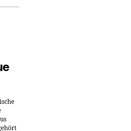
ue
ische
e
aus
gehört