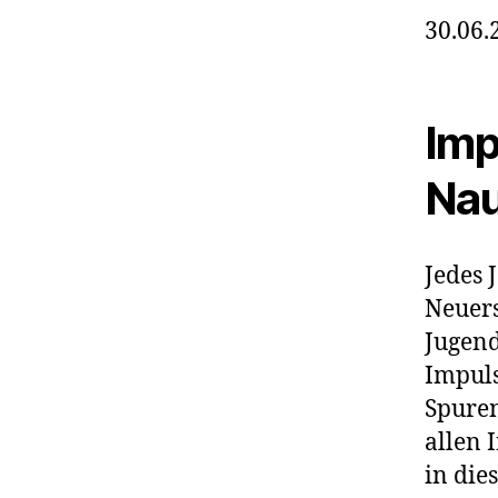
30.06.
Imp
Nau
Jedes 
Neuers
Jugen
Impuls
Spuren
allen 
in die