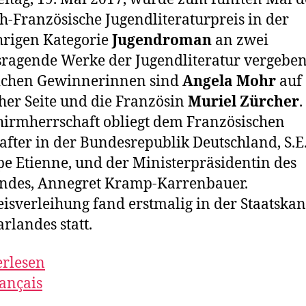
h-Französische Jugendliteraturpreis in der
hrigen Kategorie
Jugendroman
an zwei
ragende Werke der Jugendliteratur vergeben
lichen Gewinnerinnen sind
Angela Mohr
auf
her Seite und die Französin
Muriel Zürcher
.
hirmherrschaft obliegt dem Französischen
after in der Bundesrepublik Deutschland, S.E
pe Etienne, und der Ministerpräsidentin des
ndes, Annegret Kramp-Karrenbauer.
eisverleihung fand erstmalig in der Staatskan
arlandes statt.
erlesen
rançais