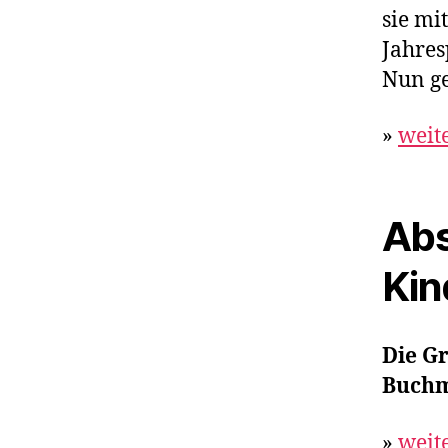
sie mi
Jahre
Nun ge
»
weit
Abs
Kin
Die Gr
Buchm
»
weit