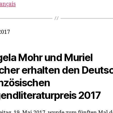
rançais
2017
ela Mohr und Muriel
cher erhalten den Deuts
nzösischen
endliteraturpreis 2017
itag, 19. Mai 2017, wurde zum fünften Mal d