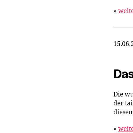
»
weit
15.06.
Das
Die wu
der ta
diesem
»
weit