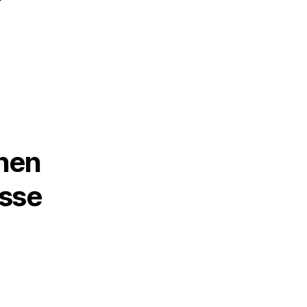
chen
sse