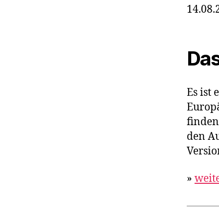
14.08.
Das
Es ist
Europä
finden
den Au
Versi
»
weit