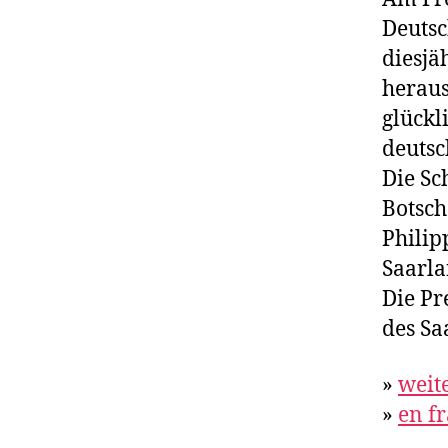
Deutsc
diesjä
heraus
glück
deutsc
Die Sc
Botsch
Philip
Saarla
Die Pr
des Sa
»
weit
»
en f