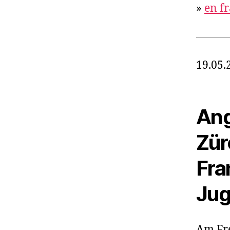
»
en f
19.05.
Ang
Zür
Fra
Jug
Am Fre